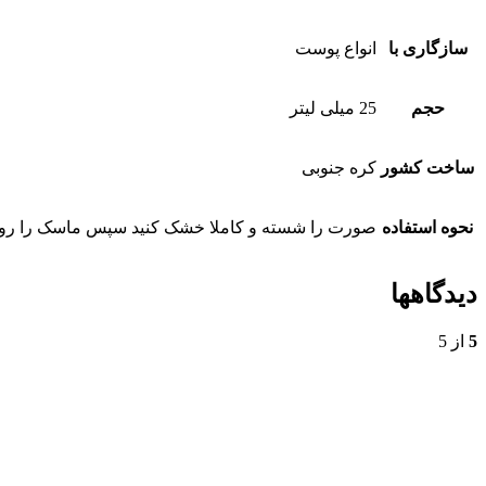
سازگاری با
انواع پوست
حجم
25 میلی لیتر
ساخت کشور
کره جنوبی
نحوه استفاده
صورت را شسته و کاملا خشک کنید سپس ماسک را روی صورت قراره داده و به مدت 15 الی 20 دقیقه صبر کنید 
دیدگاهها
5
از 5