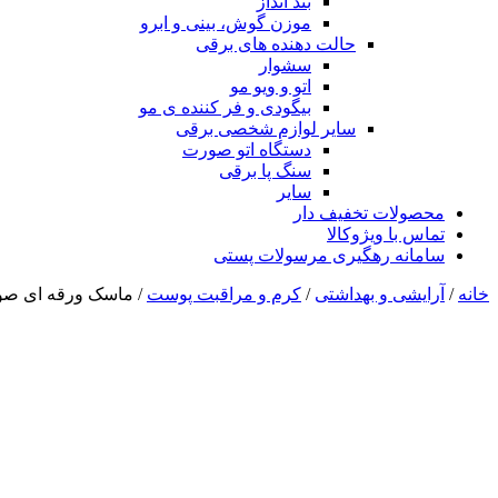
بند انداز
موزن گوش، بینی و ابرو
حالت دهنده های برقی
سشوار
اتو و ویو مو
بیگودی و فر کننده ی مو
سایر لوازم شخصی برقی
دستگاه اتو صورت
سنگ پا برقی
سایر
محصولات تخفیف دار
تماس با ویژوکالا
سامانه رهگیری مرسولات پستی
خانه
/
آرایشی و بهداشتی
/
کرم و مراقبت پوست
/ ماسک ورقه ای صور