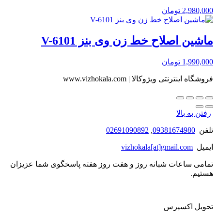
2,980,000
تومان
ماشین اصلاح خط زن وی بنز V-6101
1,990,000
تومان
فروشگاه اینترنتی ویژوکالا | www.vizhokala.com
رفتن به بالا
تلفن
09381674980
,
02691090892
ایمیل
vizhokala[at]gmail.com
تمامی ساعات شبانه روز و هفت روز هفته پاسخگوی شما عزیزان
هستیم.
تحویل اکسپرس