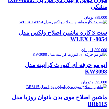
موزن گوش و بینی دی اس پی DSP-40007
مشکی
889,000
تومان
ست 3 کاره ماشین اصلاح ولکس مدل
WLEX L-8054
1,800,000
تومان
اتو مو حرفه ای کنورث کراتینه مدل
KW3098
2,595,000
تومان
ماشین اصلاح موی بدن بانوان روزیا مدل
BR6115