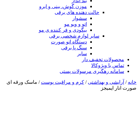
بند انداز
موزن گوش، بینی و ابرو
حالت دهنده های برقی
سشوار
اتو و ویو مو
بیگودی و فر کننده ی مو
سایر لوازم شخصی برقی
دستگاه اتو صورت
سنگ پا برقی
سایر
محصولات تخفیف دار
تماس با ویژوکالا
سامانه رهگیری مرسولات پستی
خانه
/
آرایشی و بهداشتی
/
کرم و مراقبت پوست
/ ماسک ورقه ای
صورت انار ایمیجز