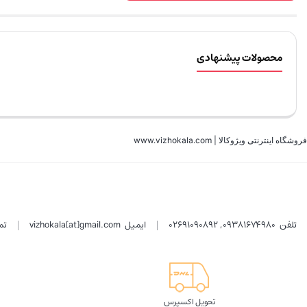
محصولات پیشنهادی
فروشگاه اینترنتی ویژوکالا | www.vizhokala.com
تلفن
09381674980
,
02691090892
ایمیل
vizhokala[at]gmail.com
تم
تحویل اکسپرس