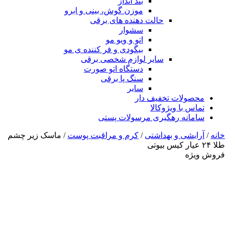
بند انداز
موزن گوش، بینی و ابرو
حالت دهنده های برقی
سشوار
اتو و ویو مو
بیگودی و فر کننده ی مو
سایر لوازم شخصی برقی
دستگاه اتو صورت
سنگ پا برقی
سایر
محصولات تخفیف دار
تماس با ویژوکالا
سامانه رهگیری مرسولات پستی
خانه
/
آرایشی و بهداشتی
/
کرم و مراقبت پوست
/ ماسک زیر چشم
طلا ۲۴ عیار کیس بیوتی
فروش ویژه