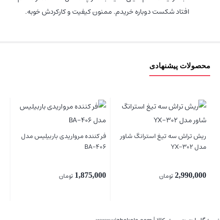
افتاد شکست دوباره خریدم. ممنون کیفیت و کارکردش خوبه.
محصولات پیشنهادی
ماش
ریش تراش سه تیغ استرانگ شاور
فر کننده مرواریدی باربیلیس مدل
مدل YX-302
BA-406
00
2,990,000
تومان
1,875,000
تومان