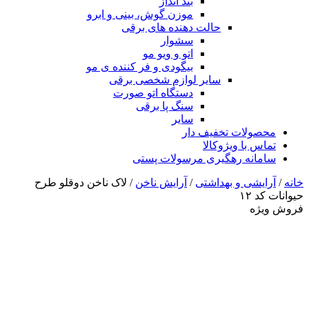
بند انداز
موزن گوش، بینی و ابرو
حالت دهنده های برقی
سشوار
اتو و ویو مو
بیگودی و فر کننده ی مو
سایر لوازم شخصی برقی
دستگاه اتو صورت
سنگ پا برقی
سایر
محصولات تخفیف دار
تماس با ویژوکالا
سامانه رهگیری مرسولات پستی
خانه
/
آرایشی و بهداشتی
/
آرایش ناخن
/ لاک ناخن دوقلو طرح
حیوانات کد ۱۲
فروش ویژه