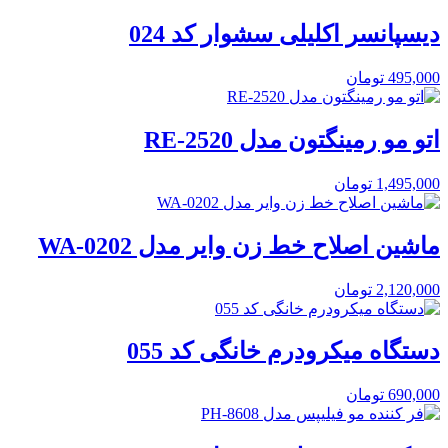
دیسپانسر اکلیلی سشوار کد 024
495,000
تومان
اتو مو رمینگتون مدل RE-2520
1,495,000
تومان
ماشین اصلاح خط زن وایر مدل WA-0202
2,120,000
تومان
دستگاه میکرودرم خانگی کد 055
690,000
تومان