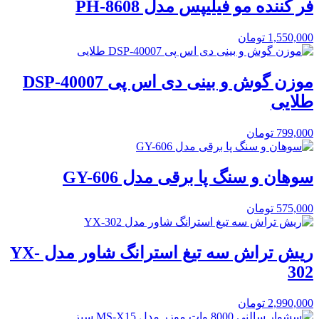
فر کننده مو فیلیپس مدل PH-8608
1,550,000
تومان
موزن گوش و بینی دی اس پی DSP-40007
طلایی
799,000
تومان
سوهان و سنگ پا برقی مدل GY-606
575,000
تومان
ریش تراش سه تیغ استرانگ شاور مدل YX-
302
2,990,000
تومان