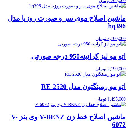
799,000
تومان
ماشین اصلاح موی سر و صورت روزیا مدل
hq396
3,100,000
تومان
اتو مو لیز کراتینه950 درجه صورتی
2,190,000
تومان
اتو مو رمینگتون مدل RE-2520
1,495,000
تومان
ماشین اصلاح خط زن V-BENZ وی بنز V-
6072