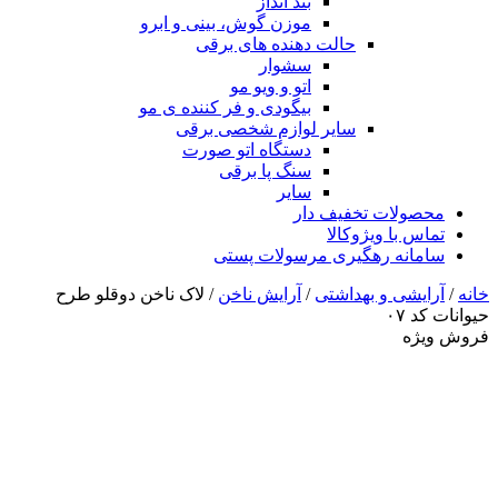
بند انداز
موزن گوش، بینی و ابرو
حالت دهنده های برقی
سشوار
اتو و ویو مو
بیگودی و فر کننده ی مو
سایر لوازم شخصی برقی
دستگاه اتو صورت
سنگ پا برقی
سایر
محصولات تخفیف دار
تماس با ویژوکالا
سامانه رهگیری مرسولات پستی
خانه
/
آرایشی و بهداشتی
/
آرایش ناخن
/ لاک ناخن دوقلو طرح
حیوانات کد ۰۷
فروش ویژه