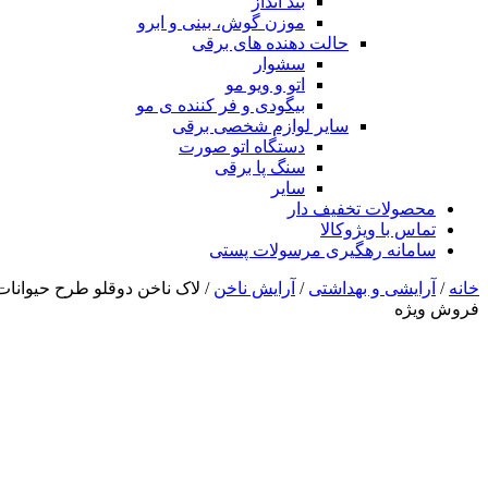
بند انداز
موزن گوش، بینی و ابرو
حالت دهنده های برقی
سشوار
اتو و ویو مو
بیگودی و فر کننده ی مو
سایر لوازم شخصی برقی
دستگاه اتو صورت
سنگ پا برقی
سایر
محصولات تخفیف دار
تماس با ویژوکالا
سامانه رهگیری مرسولات پستی
خانه
/
آرایشی و بهداشتی
/
آرایش ناخن
/ لاک ناخن دوقلو طرح حیوانات ک
فروش ویژه