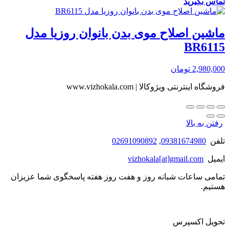
تماس بگیرید
ماشین اصلاح موی بدن بانوان روزیا مدل
BR6115
2,980,000
تومان
فروشگاه اینترنتی ویژوکالا | www.vizhokala.com
رفتن به بالا
تلفن
09381674980
,
02691090892
ایمیل
vizhokala[at]gmail.com
تمامی ساعات شبانه روز و هفت روز هفته پاسخگوی شما عزیزان
هستیم.
تحویل اکسپرس