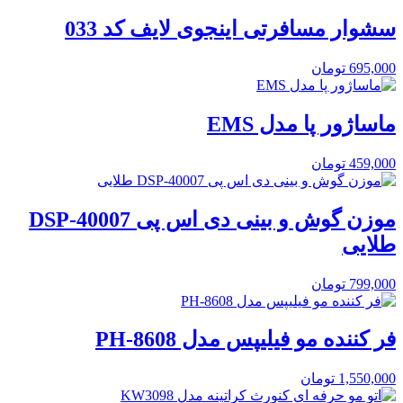
سشوار مسافرتی اینجوی لایف کد 033
695,000
تومان
ماساژور پا مدل EMS
459,000
تومان
موزن گوش و بینی دی اس پی DSP-40007
طلایی
799,000
تومان
فر کننده مو فیلیپس مدل PH-8608
1,550,000
تومان