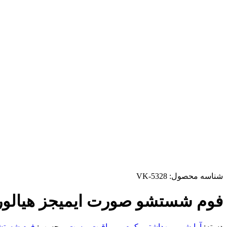
شناسه محصول:
VK-5328
فوم شستشو صورت ایمیجز هیالور
دسته:
آرایشی و بهداشتی
,
کرم و مراقبت پوست
برچسب:
فوم شستش