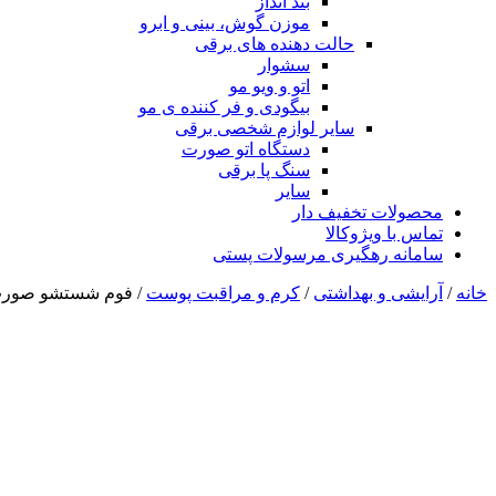
بند انداز
موزن گوش، بینی و ابرو
حالت دهنده های برقی
سشوار
اتو و ویو مو
بیگودی و فر کننده ی مو
سایر لوازم شخصی برقی
دستگاه اتو صورت
سنگ پا برقی
سایر
محصولات تخفیف دار
تماس با ویژوکالا
سامانه رهگیری مرسولات پستی
خانه
/
آرایشی و بهداشتی
/
کرم و مراقبت پوست
/ فوم شستشو صورت ا