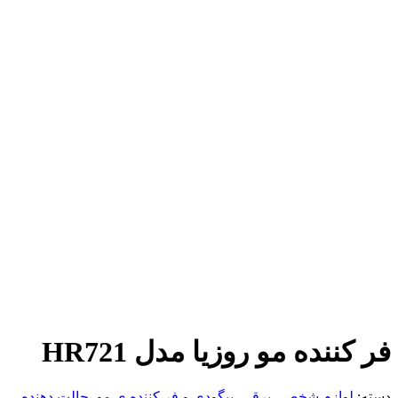
فر کننده مو روزیا مدل HR721
دسته:
لوازم شخصی برقی
,
بیگودی و فر کننده ی مو
,
حالت دهنده