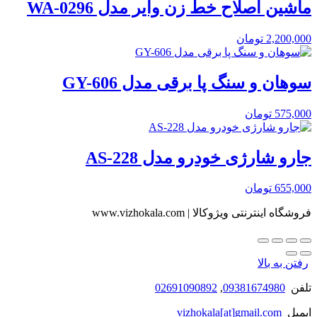
ماشین اصلاح خط زن وایر مدل WA-0296
2,200,000
تومان
سوهان و سنگ پا برقی مدل GY-606
575,000
تومان
جارو شارژی خودرو مدل AS-228
655,000
تومان
فروشگاه اینترنتی ویژوکالا | www.vizhokala.com
رفتن به بالا
تلفن
09381674980
,
02691090892
ایمیل
vizhokala[at]gmail.com