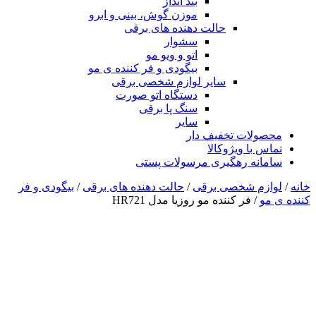
بند انداز
موزن گوش، بینی و ابرو
حالت دهنده های برقی
سشوار
اتو و ویو مو
بیگودی و فر کننده ی مو
سایر لوازم شخصی برقی
دستگاه اتو صورت
سنگ پا برقی
سایر
محصولات تخفیف دار
تماس با ویژوکالا
سامانه رهگیری مرسولات پستی
خانه
/
لوازم شخصی برقی
/
حالت دهنده های برقی
/
بیگودی و فر
کننده ی مو
/ فر کننده مو روزیا مدل HR721