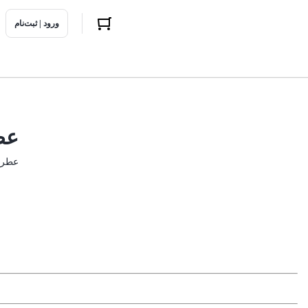
ورود | ثبت‌نام
عط
عطرم