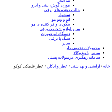
بند انداز
موزن گوش، بینی و ابرو
حالت دهنده های برقی
سشوار
اتو و ویو مو
بیگودی و فر کننده ی مو
سایر لوازم شخصی برقی
دستگاه اتو صورت
سنگ پا برقی
سایر
محصولات تخفیف دار
تماس با ویژوکالا
سامانه رهگیری مرسولات پستی
خانه
/
آرایشی و بهداشتی
/
عطر و ادکلن
/ عطر غلطکی کوکو