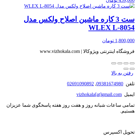
459,000
تومان
ست 3 کاره ماشین اصلاح ولکس مدل
WLEX L-8054
1,800,000
تومان
فروشگاه اینترنتی ویژوکالا | www.vizhokala.com
رفتن به بالا
تلفن
09381674980
,
02691090892
ایمیل
vizhokala[at]gmail.com
تمامی ساعات شبانه روز و هفت روز هفته پاسخگوی شما عزیزان
هستیم.
تحویل اکسپرس