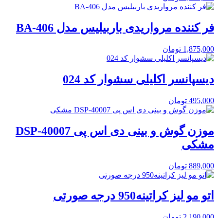
فر کننده مرواریدی باربیلیس مدل BA-406
1,875,000
تومان
دیسپانسر اکلیلی سشوار کد 024
495,000
تومان
موزن گوش و بینی دی اس پی DSP-40007
مشکی
889,000
تومان
اتو مو لیز کراتینه950 درجه صورتی
2,190,000
تومان