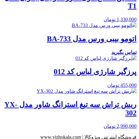
T1
1,330,000
تومان
اتومو بیبی ورس مدل BA-733
تماس بگیرید
پرزگیر شارژی لباس کد 012
455,000
تومان
ریش تراش سه تیغ استرانگ شاور مدل YX-
302
2,990,000
تومان
فروشگاه اینترنتی ویژوکالا | www.vizhokala.com