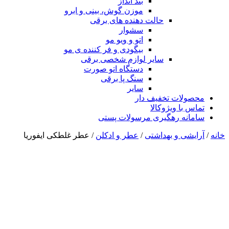
بند انداز
موزن گوش، بینی و ابرو
حالت دهنده های برقی
سشوار
اتو و ویو مو
بیگودی و فر کننده ی مو
سایر لوازم شخصی برقی
دستگاه اتو صورت
سنگ پا برقی
سایر
محصولات تخفیف دار
تماس با ویژوکالا
سامانه رهگیری مرسولات پستی
خانه
/
آرایشی و بهداشتی
/
عطر و ادکلن
/ عطر غلطکی ایفوریا