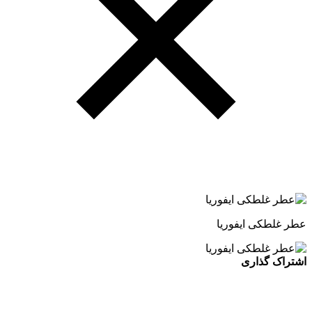
عطر غلطکی ایفوریا
اشتراک گذاری