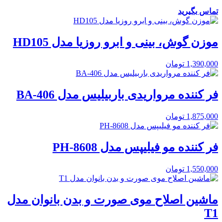
تماس بگیرید
موزن گوش، بینی و ابرو روزیا مدل HD105
1,390,000
تومان
فر کننده مرواریدی باربیلیس مدل BA-406
1,875,000
تومان
فر کننده مو فیلیپس مدل PH-8608
1,550,000
تومان
ماشین اصلاح موی صورت و بدن بانوان مدل
T1