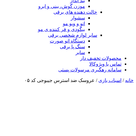
بند انداز
موزن گوش، بینی و ابرو
حالت دهنده های برقی
سشوار
اتو و ویو مو
بیگودی و فر کننده ی مو
سایر لوازم شخصی برقی
دستگاه اتو صورت
سنگ پا برقی
سایر
محصولات تخفیف دار
تماس با ویژوکالا
سامانه رهگیری مرسولات پستی
خانه
/
اسباب بازی
/ عروسک ضد استرس جیبوجی کد ۰۵