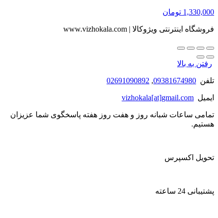
1,330,000
تومان
فروشگاه اینترنتی ویژوکالا | www.vizhokala.com
رفتن به بالا
تلفن
09381674980
,
02691090892
ایمیل
vizhokala[at]gmail.com
تمامی ساعات شبانه روز و هفت روز هفته پاسخگوی شما عزیزان
هستیم.
تحویل اکسپرس
پشتیبانی 24 ساعته