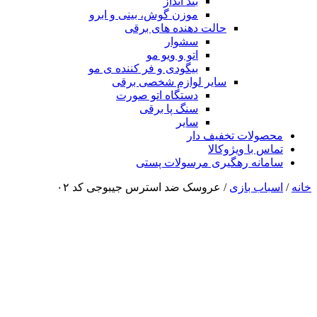
بند انداز
موزن گوش، بینی و ابرو
حالت دهنده های برقی
سشوار
اتو و ویو مو
بیگودی و فر کننده ی مو
سایر لوازم شخصی برقی
دستگاه اتو صورت
سنگ پا برقی
سایر
محصولات تخفیف دار
تماس با ویژوکالا
سامانه رهگیری مرسولات پستی
خانه
/
اسباب بازی
/ عروسک ضد استرس جیبوجی کد ۰۲