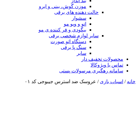
بند انداز
موزن گوش، بینی و ابرو
حالت دهنده های برقی
سشوار
اتو و ویو مو
بیگودی و فر کننده ی مو
سایر لوازم شخصی برقی
دستگاه اتو صورت
سنگ پا برقی
سایر
محصولات تخفیف دار
تماس با ویژوکالا
سامانه رهگیری مرسولات پستی
خانه
/
اسباب بازی
/ عروسک ضد استرس جیبوجی کد ۰۱