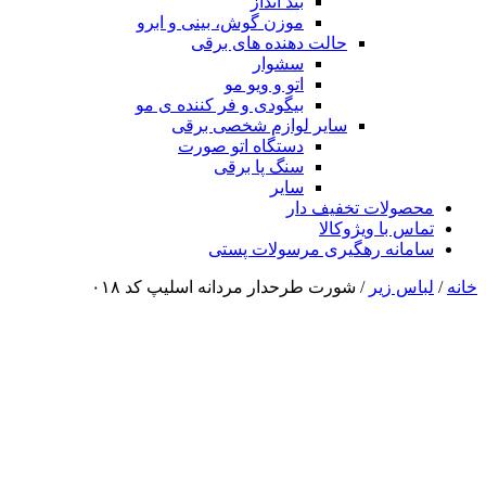
بند انداز
موزن گوش، بینی و ابرو
حالت دهنده های برقی
سشوار
اتو و ویو مو
بیگودی و فر کننده ی مو
سایر لوازم شخصی برقی
دستگاه اتو صورت
سنگ پا برقی
سایر
محصولات تخفیف دار
تماس با ویژوکالا
سامانه رهگیری مرسولات پستی
خانه
/
لباس زیر
/ شورت طرحدار مردانه اسلیپ کد ۰۱۸