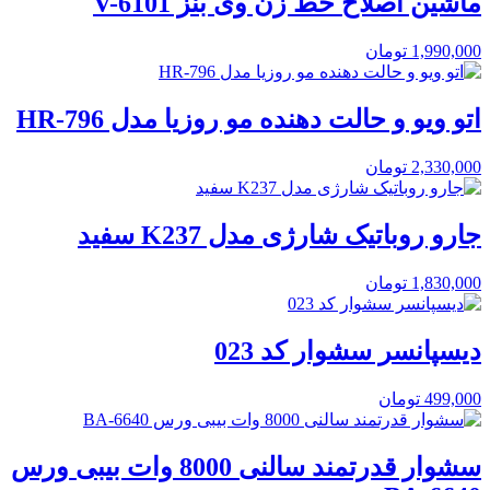
ماشین اصلاح خط زن وی بنز V-6101
1,990,000
تومان
اتو ویو و حالت دهنده مو روزیا مدل HR-796
2,330,000
تومان
جارو روباتیک شارژی مدل K237 سفید
1,830,000
تومان
دیسپانسر سشوار کد 023
499,000
تومان
سشوار قدرتمند سالنی 8000 وات بیبی ورس