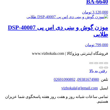
BA-6640
3,120,000
تومان
موزن گوش و بینی دی اس پی DSP-40007
طلایی
799,000
تومان
فروشگاه اینترنتی ویژوکالا | www.vizhokala.com
رفتن به بالا
تلفن
09381674980
,
02691090892
ایمیل
vizhokala[at]gmail.com
تمامی ساعات شبانه روز و هفت روز هفته پاسخگوی شما عزیزان
هستیم.