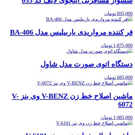
سشوار مسافرتی اینجوی لایف کد 033
695,000
تومان
فر کننده مرواریدی باربیلیس مدل BA-406
1,875,000
تومان
دستگاه اتوی صورت مدل شاول
685,000
تومان
ماشین اصلاح خط زن V-BENZ وی بنز V-
6072
1,985,000
تومان