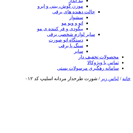
بند انداز
موزن گوش، بینی و ابرو
حالت دهنده های برقی
سشوار
اتو و ویو مو
بیگودی و فر کننده ی مو
سایر لوازم شخصی برقی
دستگاه اتو صورت
سنگ پا برقی
سایر
محصولات تخفیف دار
تماس با ویژوکالا
سامانه رهگیری مرسولات پستی
خانه
/
لباس زیر
/ شورت طرحدار مردانه اسلیپ کد ۰۱۲