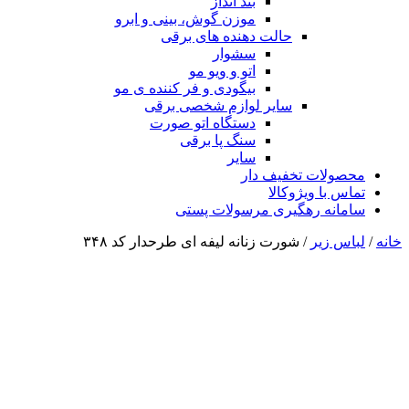
بند انداز
موزن گوش، بینی و ابرو
حالت دهنده های برقی
سشوار
اتو و ویو مو
بیگودی و فر کننده ی مو
سایر لوازم شخصی برقی
دستگاه اتو صورت
سنگ پا برقی
سایر
محصولات تخفیف دار
تماس با ویژوکالا
سامانه رهگیری مرسولات پستی
خانه
/
لباس زیر
/ شورت زنانه لیفه ای طرحدار کد ۳۴۸