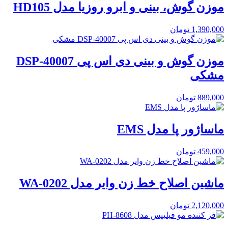
موزن گوش، بینی و ابرو روزیا مدل HD105
1,390,000
تومان
موزن گوش و بینی دی اس پی DSP-40007
مشکی
889,000
تومان
ماساژور پا مدل EMS
459,000
تومان
ماشین اصلاح خط زن وایر مدل WA-0202
2,120,000
تومان