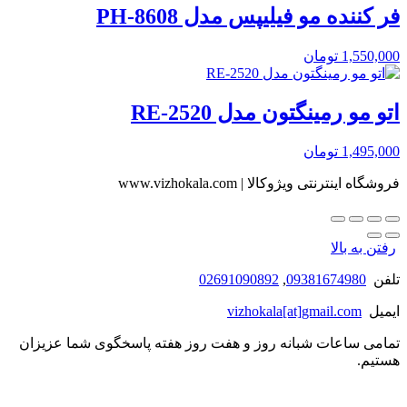
فر کننده مو فیلیپس مدل PH-8608
1,550,000
تومان
اتو مو رمینگتون مدل RE-2520
1,495,000
تومان
فروشگاه اینترنتی ویژوکالا | www.vizhokala.com
رفتن به بالا
تلفن
09381674980
,
02691090892
ایمیل
vizhokala[at]gmail.com
تمامی ساعات شبانه روز و هفت روز هفته پاسخگوی شما عزیزان
هستیم.