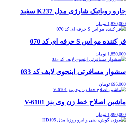
جارو روباتیک شارژی مدل K237 سفید
1,830,000
تومان
فر کننده مو اس S حرفه ای کد 070
1,850,000
تومان
سشوار مسافرتی اینجوی لایف کد 033
695,000
تومان
ماشین اصلاح خط زن وی بنز V-6101
1,990,000
تومان