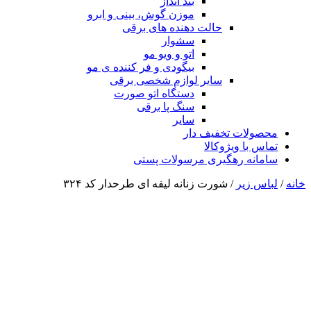
بند انداز
موزن گوش، بینی و ابرو
حالت دهنده های برقی
سشوار
اتو و ویو مو
بیگودی و فر کننده ی مو
سایر لوازم شخصی برقی
دستگاه اتو صورت
سنگ پا برقی
سایر
محصولات تخفیف دار
تماس با ویژوکالا
سامانه رهگیری مرسولات پستی
خانه
/
لباس زیر
/ شورت زنانه لیفه ای طرحدار کد ۳۲۴