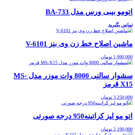
اتومو بیبی ورس مدل BA-733
تماس بگیرید
ماشین اصلاح خط زن وی بنز V-6101
1,990,000
تومان
سشوار سالنی 8000 وات موزر مدل MS-
X15 قرمز
3,250,000
تومان
اتو مو لیز کراتینه950 درجه صورتی
2,190,000
تومان