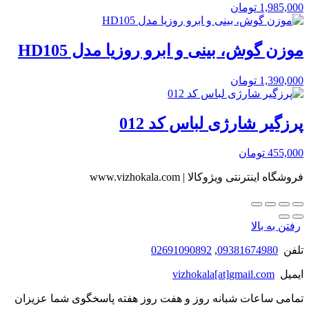
1,985,000
تومان
موزن گوش، بینی و ابرو روزیا مدل HD105
1,390,000
تومان
پرزگیر شارژی لباس کد 012
455,000
تومان
فروشگاه اینترنتی ویژوکالا | www.vizhokala.com
رفتن به بالا
تلفن
09381674980
,
02691090892
ایمیل
vizhokala[at]gmail.com
تمامی ساعات شبانه روز و هفت روز هفته پاسخگوی شما عزیزان