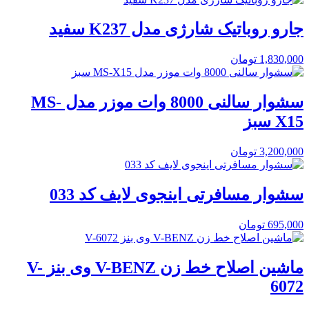
جارو روباتیک شارژی مدل K237 سفید
1,830,000
تومان
سشوار سالنی 8000 وات موزر مدل MS-
X15 سبز
3,200,000
تومان
سشوار مسافرتی اینجوی لایف کد 033
695,000
تومان
ماشین اصلاح خط زن V-BENZ وی بنز V-
6072