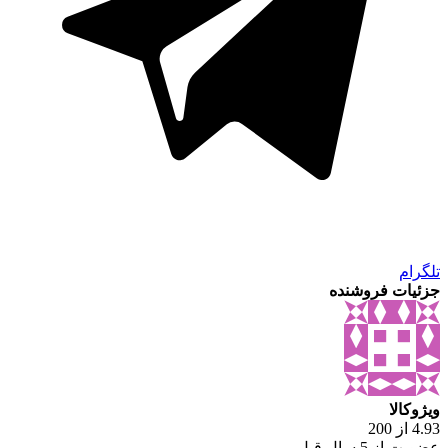
تلگرام
جزئیات فروشنده
ویژوکالا
4.93 از 200
عضویت از 5 سال قبل