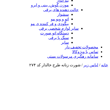
بند انداز
موزن گوش، بینی و ابرو
حالت دهنده های برقی
سشوار
اتو و ویو مو
بیگودی و فر کننده ی مو
سایر لوازم شخصی برقی
دستگاه اتو صورت
سنگ پا برقی
سایر
محصولات تخفیف دار
تماس با ویژوکالا
سامانه رهگیری مرسولات پستی
خانه
/
لباس زیر
/ شورت زنانه طرح خالدار کد ۲۷۴