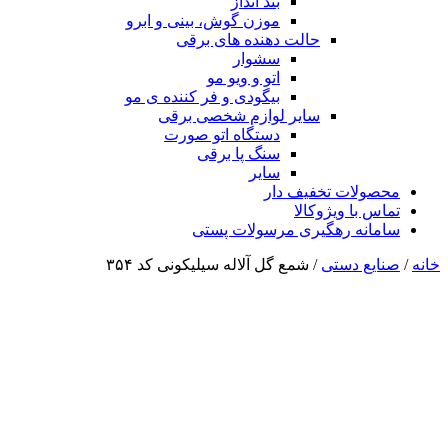
بند انداز
موزن گوش، بینی و ابرو
حالت دهنده های برقی
سشوار
اتو و ویو مو
بیگودی و فر کننده ی مو
سایر لوازم شخصی برقی
دستگاه اتو صورت
سنگ پا برقی
سایر
محصولات تخفیف دار
تماس با ویژوکالا
سامانه رهگیری مرسولات پستی
خانه
/
صنایع دستی
/ شمع گل آلاله سیلیکونی کد ۳۵۴