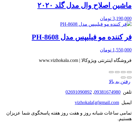
ماشین اصلاح وال مدل گلد ۲۰۲۰
3,190,000
تومان
فر کننده مو فیلیپس مدل PH-8608
1,550,000
تومان
فروشگاه اینترنتی ویژوکالا | www.vizhokala.com
رفتن به بالا
تلفن
09381674980
,
02691090892
ایمیل
vizhokala[at]gmail.com
تمامی ساعات شبانه روز و هفت روز هفته پاسخگوی شما عزیزان
هستیم.