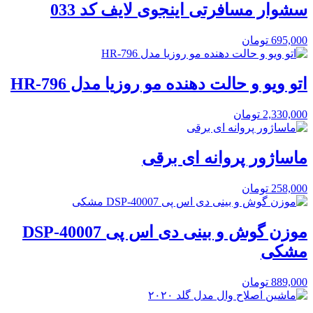
سشوار مسافرتی اینجوی لایف کد 033
695,000
تومان
اتو ویو و حالت دهنده مو روزیا مدل HR-796
2,330,000
تومان
ماساژور پروانه ای برقی
258,000
تومان
موزن گوش و بینی دی اس پی DSP-40007
مشکی
889,000
تومان