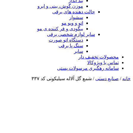
بند انداز
موزن گوش، بینی و ابرو
حالت دهنده های برقی
سشوار
اتو و ویو مو
بیگودی و فر کننده ی مو
سایر لوازم شخصی برقی
دستگاه اتو صورت
سنگ پا برقی
سایر
محصولات تخفیف دار
تماس با ویژوکالا
سامانه رهگیری مرسولات پستی
خانه
/
صنایع دستی
/ شمع گل آلاله سیلیکونی کد ۳۳۷