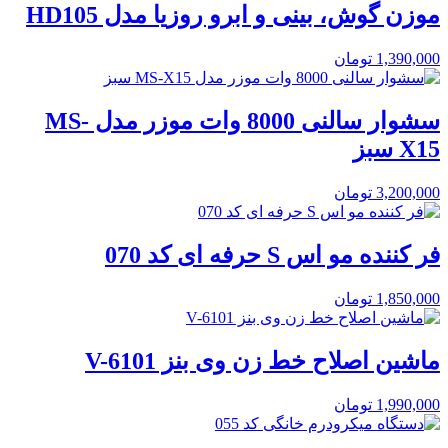
موزن گوش، بینی و ابرو روزیا مدل HD105
1,390,000
تومان
سشوار سالنی 8000 وات موزر مدل MS-
X15 سبز
3,200,000
تومان
فر کننده مو اس S حرفه ای کد 070
1,850,000
تومان
ماشین اصلاح خط زن وی بنز V-6101
1,990,000
تومان