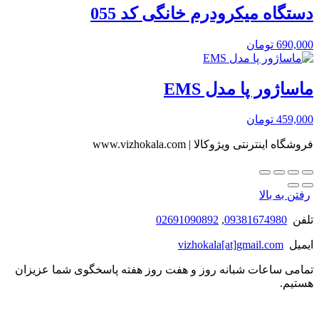
دستگاه میکرودرم خانگی کد 055
690,000
تومان
ماساژور پا مدل EMS
459,000
تومان
فروشگاه اینترنتی ویژوکالا | www.vizhokala.com
رفتن به بالا
تلفن
09381674980
,
02691090892
ایمیل
vizhokala[at]gmail.com
تمامی ساعات شبانه روز و هفت روز هفته پاسخگوی شما عزیزان
هستیم.