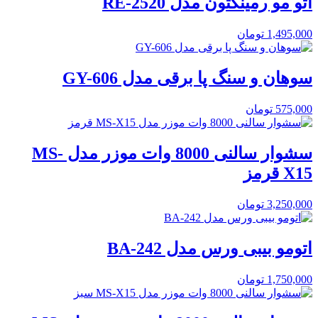
اتو مو رمینگتون مدل RE-2520
1,495,000
تومان
سوهان و سنگ پا برقی مدل GY-606
575,000
تومان
سشوار سالنی 8000 وات موزر مدل MS-
X15 قرمز
3,250,000
تومان
اتومو بیبی ورس مدل BA-242
1,750,000
تومان