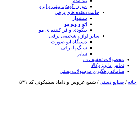
بند انداز
موزن گوش، بینی و ابرو
حالت دهنده های برقی
سشوار
اتو و ویو مو
بیگودی و فر کننده ی مو
سایر لوازم شخصی برقی
دستگاه اتو صورت
سنگ پا برقی
سایر
محصولات تخفیف دار
تماس با ویژوکالا
سامانه رهگیری مرسولات پستی
خانه
/
صنایع دستی
/ شمع عروس و داماد سیلیکونی کد ۵۳۱