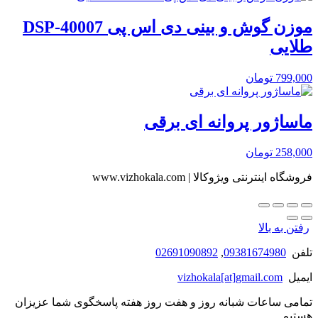
موزن گوش و بینی دی اس پی DSP-40007
طلایی
799,000
تومان
ماساژور پروانه ای برقی
258,000
تومان
فروشگاه اینترنتی ویژوکالا | www.vizhokala.com
رفتن به بالا
تلفن
09381674980
,
02691090892
ایمیل
vizhokala[at]gmail.com
تمامی ساعات شبانه روز و هفت روز هفته پاسخگوی شما عزیزان
هستیم.