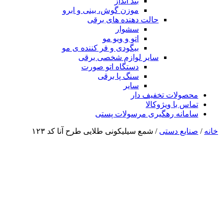
بند انداز
موزن گوش، بینی و ابرو
حالت دهنده های برقی
سشوار
اتو و ویو مو
بیگودی و فر کننده ی مو
سایر لوازم شخصی برقی
دستگاه اتو صورت
سنگ پا برقی
سایر
محصولات تخفیف دار
تماس با ویژوکالا
سامانه رهگیری مرسولات پستی
خانه
/
صنایع دستی
/ شمع سیلیکونی طلایی طرح آنا کد ۱۲۳