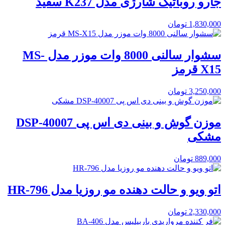
جارو روباتیک شارژی مدل K237 سفید
1,830,000
تومان
سشوار سالنی 8000 وات موزر مدل MS-
X15 قرمز
3,250,000
تومان
موزن گوش و بینی دی اس پی DSP-40007
مشکی
889,000
تومان
اتو ویو و حالت دهنده مو روزیا مدل HR-796
2,330,000
تومان