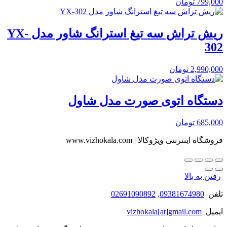
799,000
تومان
ریش تراش سه تیغ استرانگ شاور مدل YX-
302
2,990,000
تومان
دستگاه اتوی صورت مدل شاول
685,000
تومان
فروشگاه اینترنتی ویژوکالا | www.vizhokala.com
رفتن به بالا
تلفن
09381674980
,
02691090892
ایمیل
vizhokala[at]gmail.com