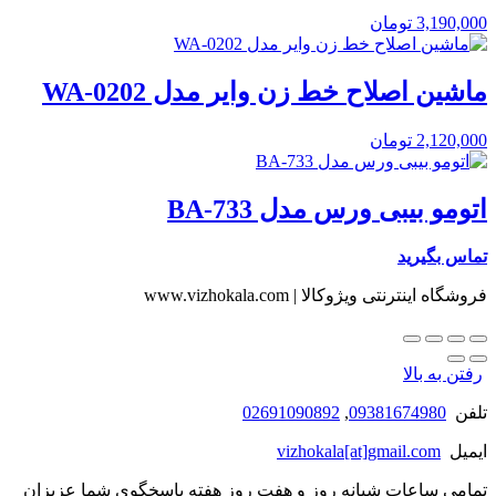
3,190,000
تومان
ماشین اصلاح خط زن وایر مدل WA-0202
2,120,000
تومان
اتومو بیبی ورس مدل BA-733
تماس بگیرید
فروشگاه اینترنتی ویژوکالا | www.vizhokala.com
رفتن به بالا
تلفن
09381674980
,
02691090892
ایمیل
vizhokala[at]gmail.com
تمامی ساعات شبانه روز و هفت روز هفته پاسخگوی شما عزیزان