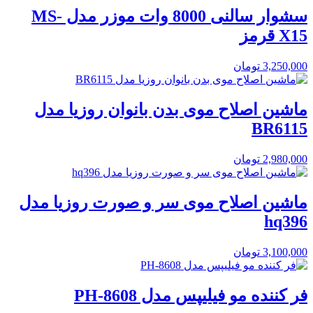
سشوار سالنی 8000 وات موزر مدل MS-
X15 قرمز
3,250,000
تومان
ماشین اصلاح موی بدن بانوان روزیا مدل
BR6115
2,980,000
تومان
ماشین اصلاح موی سر و صورت روزیا مدل
hq396
3,100,000
تومان
فر کننده مو فیلیپس مدل PH-8608