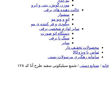
بند انداز
موزن گوش، بینی و ابرو
حالت دهنده های برقی
سشوار
اتو و ویو مو
بیگودی و فر کننده ی مو
سایر لوازم شخصی برقی
دستگاه اتو صورت
سنگ پا برقی
سایر
محصولات تخفیف دار
تماس با ویژوکالا
سامانه رهگیری مرسولات پستی
خانه
/
صنایع دستی
/ شمع سیلیکونی سفید طرح آنا کد ۱۲۸