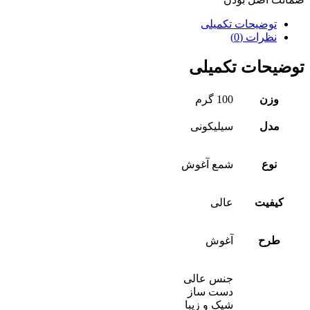
توضیحات تکمیلی
نظرات (0)
توضیحات تکمیلی
وزن
100 گرم
مدل
سیلیکونی
نوع
شمع آغوش
کیفیت
عالی
طرح
آغوش
جنس عالی
دست ساز
شیک و زیبا