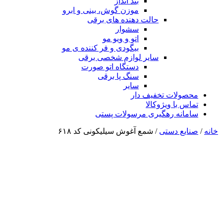
بند انداز
موزن گوش، بینی و ابرو
حالت دهنده های برقی
سشوار
اتو و ویو مو
بیگودی و فر کننده ی مو
سایر لوازم شخصی برقی
دستگاه اتو صورت
سنگ پا برقی
سایر
محصولات تخفیف دار
تماس با ویژوکالا
سامانه رهگیری مرسولات پستی
خانه
/
صنایع دستی
/ شمع آغوش سیلیکونی کد ۶۱۸