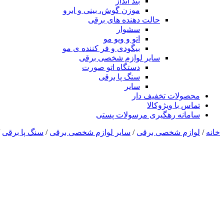
بند انداز
موزن گوش، بینی و ابرو
حالت دهنده های برقی
سشوار
اتو و ویو مو
بیگودی و فر کننده ی مو
سایر لوازم شخصی برقی
دستگاه اتو صورت
سنگ پا برقی
سایر
محصولات تخفیف دار
تماس با ویژوکالا
سامانه رهگیری مرسولات پستی
خانه
/
لوازم شخصی برقی
/
سایر لوازم شخصی برقی
/
سنگ پا برقی
/