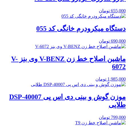
655,000
تومان
دستگاه میکرودرم خانگی کد 055
690,000
تومان
ماشین اصلاح خط زن V-BENZ وی بنز V-
6072
1,985,000
تومان
موزن گوش و بینی دی اس پی DSP-40007
طلایی
799,000
تومان