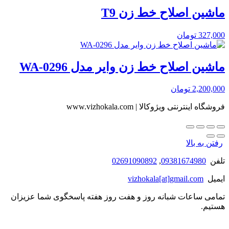
ماشین اصلاح خط زن T9
327,000
تومان
ماشین اصلاح خط زن وایر مدل WA-0296
2,200,000
تومان
فروشگاه اینترنتی ویژوکالا | www.vizhokala.com
رفتن به بالا
تلفن
09381674980
,
02691090892
ایمیل
vizhokala[at]gmail.com
تمامی ساعات شبانه روز و هفت روز هفته پاسخگوی شما عزیزان
هستیم.