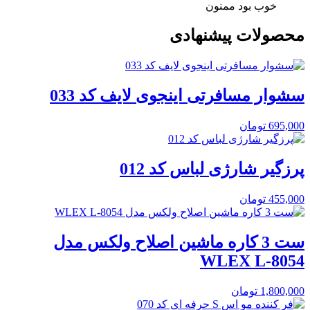
خوب بود ممنون
محصولات پیشنهادی
سشوار مسافرتی اینجوی لایف کد 033
695,000
تومان
پرزگیر شارژی لباس کد 012
455,000
تومان
ست 3 کاره ماشین اصلاح ولکس مدل
WLEX L-8054
1,800,000
تومان