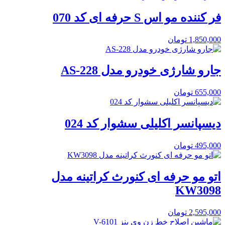
فر کننده مو اس S حرفه ای کد 070
1,850,000
تومان
جارو شارژی خودرو مدل AS-228
655,000
تومان
دیسپانسر اکلیلی سشوار کد 024
495,000
تومان
اتو مو حرفه ای کنورث کراتینه مدل
KW3098
2,595,000
تومان