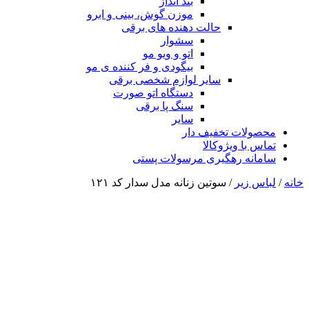
بند انداز
موزن گوش، بینی و ابرو
حالت دهنده های برقی
سشوار
اتو و ویو مو
بیگودی و فر کننده ی مو
سایر لوازم شخصی برقی
دستگاه اتو صورت
سنگ پا برقی
سایر
محصولات تخفیف دار
تماس با ویژوکالا
سامانه رهگیری مرسولات پستی
خانه
/
لباس زیر
/ سوتین زنانه مدل سدار کد ۱۲۱