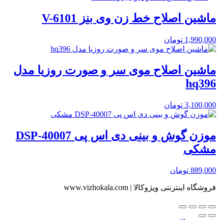
ماشین اصلاح خط زن وی بنز V-6101
1,990,000
تومان
ماشین اصلاح موی سر و صورت روزیا مدل
hq396
3,100,000
تومان
موزن گوش و بینی دی اس پی DSP-40007
مشکی
889,000
تومان
فروشگاه اینترنتی ویژوکالا | www.vizhokala.com