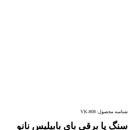
شناسه محصول:
VK-808
سنگ پا برقی بای بابیلیس نانو