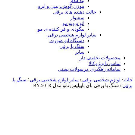
بند انداز
موزن گوش، بینی و ابرو
حالت دهنده های برقی
سشوار
اتو و ویو مو
بیگودی و فر کننده ی مو
سایر لوازم شخصی برقی
دستگاه اتو صورت
سنگ پا برقی
سایر
محصولات تخفیف دار
تماس با ویژوکالا
سامانه رهگیری مرسولات پستی
خانه
/
لوازم شخصی برقی
/
سایر لوازم شخصی برقی
/
سنگ پا
برقی
/ سنگ پا برقی بای بابیلیس نانو مدل BY-501R