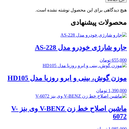
هیچ دیدگاهی برای این محصول نوشته نشده است.
محصولات پیشنهادی
جارو شارژی خودرو مدل AS-228
655,000
تومان
موزن گوش، بینی و ابرو روزیا مدل HD105
1,390,000
تومان
ماشین اصلاح خط زن V-BENZ وی بنز V-
6072
1,985,000
تومان