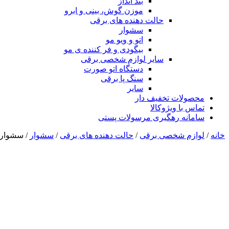
بند انداز
موزن گوش، بینی و ابرو
حالت دهنده های برقی
سشوار
اتو و ویو مو
بیگودی و فر کننده ی مو
سایر لوازم شخصی برقی
دستگاه اتو صورت
سنگ پا برقی
سایر
محصولات تخفیف دار
تماس با ویژوکالا
سامانه رهگیری مرسولات پستی
خانه
/
لوازم شخصی برقی
/
حالت دهنده های برقی
/
سشوار
/ سشوار پان