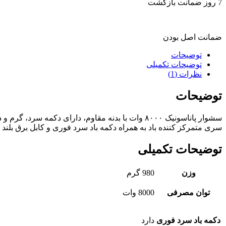
7 روز ضمانت بازگشت
ضمانت اصل بودن
توضیحات
توضیحات تکمیلی
نظرات (1)
توضیحات
سشوار پاناسونیک ۸۰۰۰ وات با بدنه مقاوم، دارای 
سری متمرکز کننده باد به همراه دکمه باد سرد فوری و کابل برق بلند و قوی حدودا ۲ متر است. توان مصرفی این سشو
توضیحات تکمیلی
وزن
980 گرم
توان مصرفی
8000 وات
دکمه باد سرد فوری
دارد