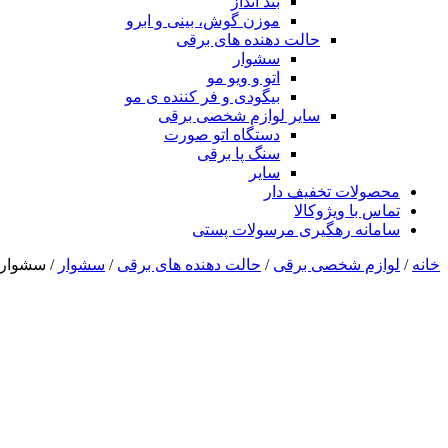
بند انداز
موزن گوش، بینی و ابرو
حالت دهنده های برقی
سشوار
اتو و ویو مو
بیگودی و فر کننده ی مو
سایر لوازم شخصی برقی
دستگاه اتو صورت
سنگ پا برقی
سایر
محصولات تخفیف دار
تماس با ویژوکالا
سامانه رهگیری مرسولات پستی
خانه
/
لوازم شخصی برقی
/
حالت دهنده های برقی
/
سشوار
/ سشوار پانا