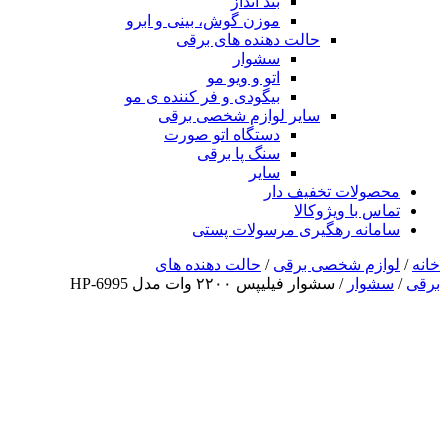
بند انداز
موزن گوش، بینی و ابرو
حالت دهنده های برقی
سشوار
اتو و ویو مو
بیگودی و فر کننده ی مو
سایر لوازم شخصی برقی
دستگاه اتو صورت
سنگ پا برقی
سایر
محصولات تخفیف دار
تماس با ویژوکالا
سامانه رهگیری مرسولات پستی
خانه
/
لوازم شخصی برقی
/
حالت دهنده های
برقی
/
سشوار
/ سشوار فیلیپس ۲۲۰۰ وات مدل HP-6995