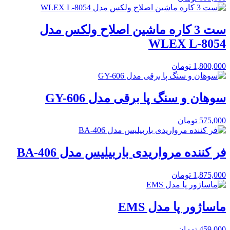
ست 3 کاره ماشین اصلاح ولکس مدل
WLEX L-8054
1,800,000
تومان
سوهان و سنگ پا برقی مدل GY-606
575,000
تومان
فر کننده مرواریدی باربیلیس مدل BA-406
1,875,000
تومان
ماساژور پا مدل EMS
459,000
تومان