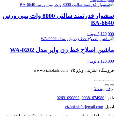
سشوار قدرتمند سالنی 8000 وات بیبی ورس
BA-6640
3,120,000
تومان
ماشین اصلاح خط زن وایر مدل WA-0202
2,120,000
تومان
فروشگاه اینترنتی ویژوکالا | www.vizhokala.com
رفتن به بالا
تلفن
09381674980
,
02691090892
ایمیل
vizhokala[at]gmail.com
تمامی ساعات شبانه روز و هفت روز هفته پاسخگوی شما عزیزان