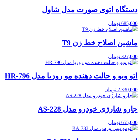
دستگاه اتوی صورت مدل شاول
685,000
تومان
ماشین اصلاح خط زن T9
327,000
تومان
اتو ویو و حالت دهنده مو روزیا مدل HR-796
2,330,000
تومان
جارو شارژی خودرو مدل AS-228
655,000
تومان