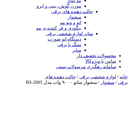
بند انداز
موزن گوش، بینی و ابرو
حالت دهنده های برقی
سشوار
اتو و ویو مو
بیگودی و فر کننده ی مو
سایر لوازم شخصی برقی
دستگاه اتو صورت
سنگ پا برقی
سایر
محصولات تخفیف دار
تماس با ویژوکالا
سامانه رهگیری مرسولات پستی
خانه
/
لوازم شخصی برقی
/
حالت دهنده های
برقی
/
سشوار
/ سشوار سانو ۹۰۰۰ وات مدل BS-2005