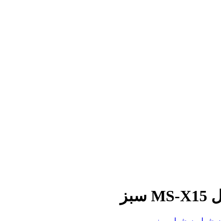
سشوار
,
سشوار موزر