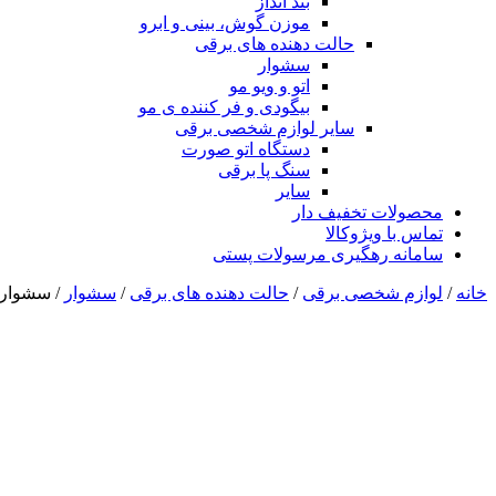
بند انداز
موزن گوش، بینی و ابرو
حالت دهنده های برقی
سشوار
اتو و ویو مو
بیگودی و فر کننده ی مو
سایر لوازم شخصی برقی
دستگاه اتو صورت
سنگ پا برقی
سایر
محصولات تخفیف دار
تماس با ویژوکالا
سامانه رهگیری مرسولات پستی
خانه
/
لوازم شخصی برقی
/
حالت دهنده های برقی
/
سشوار
/ سشوار سالنی 8000 وات 