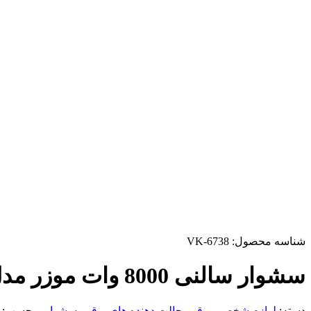
شناسه محصول:
VK-6738
سشوار سالنی 8000 وات موزر مدل MS-X15 سبز
دسته:
لوازم شخصی برقی
,
حالت دهنده های برقی
,
سشوار
برچسب: