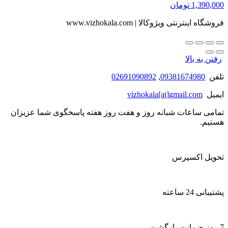
1,390,000
تومان
فروشگاه اینترنتی ویژوکالا | www.vizhokala.com
رفتن به بالا
تلفن
09381674980
,
02691090892
ایمیل
vizhokala[at]gmail.com
تمامی ساعات شبانه روز و هفت روز هفته پاسخگوی شما عزیزان
هستیم.
تحویل اکسپرس
پشتیبانی 24 ساعته
7 روز ضمانت بازگشت