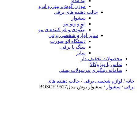
بند انداز
موزن گوش، بینی و ابرو
حالت دهنده های برقی
سشوار
اتو و ویو مو
بیگودی و فر کننده ی مو
سایر لوازم شخصی برقی
دستگاه اتو صورت
سنگ پا برقی
سایر
محصولات تخفیف دار
تماس با ویژوکالا
سامانه رهگیری مرسولات پستی
خانه
/
لوازم شخصی برقی
/
حالت دهنده های
برقی
/
سشوار
/ سشوار بوش مدلBOSCH 9527