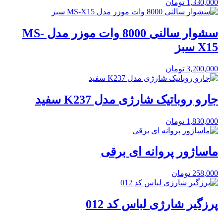
1,330,000
تومان
سشوار سالنی 8000 وات موزر مدل MS-
X15 سبز
3,200,000
تومان
جارو روباتیک شارژی مدل K237 سفید
1,830,000
تومان
ماساژور پروانه ای برقی
258,000
تومان
پرزگیر شارژی لباس کد 012