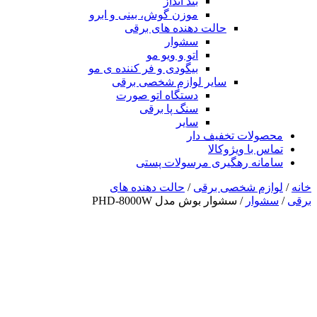
بند انداز
موزن گوش، بینی و ابرو
حالت دهنده های برقی
سشوار
اتو و ویو مو
بیگودی و فر کننده ی مو
سایر لوازم شخصی برقی
دستگاه اتو صورت
سنگ پا برقی
سایر
محصولات تخفیف دار
تماس با ویژوکالا
سامانه رهگیری مرسولات پستی
خانه
/
لوازم شخصی برقی
/
حالت دهنده های
برقی
/
سشوار
/ سشوار بوش مدل PHD-8000W