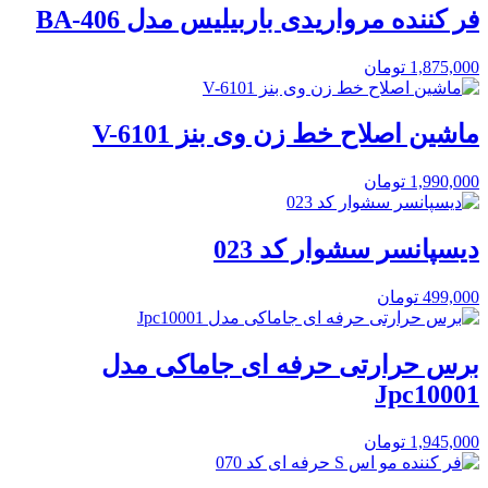
فر کننده مرواریدی باربیلیس مدل BA-406
1,875,000
تومان
ماشین اصلاح خط زن وی بنز V-6101
1,990,000
تومان
دیسپانسر سشوار کد 023
499,000
تومان
برس حرارتی حرفه ای جاماکی مدل
Jpc10001
1,945,000
تومان