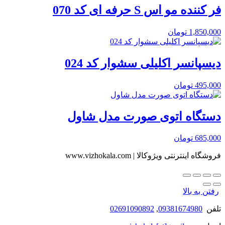
فر کننده مو اس S حرفه ای کد 070
1,850,000
تومان
دیسپانسر اکلیلی سشوار کد 024
495,000
تومان
دستگاه اتوی صورت مدل شاول
685,000
تومان
فروشگاه اینترنتی ویژوکالا | www.vizhokala.com
رفتن به بالا
تلفن
09381674980
,
02691090892