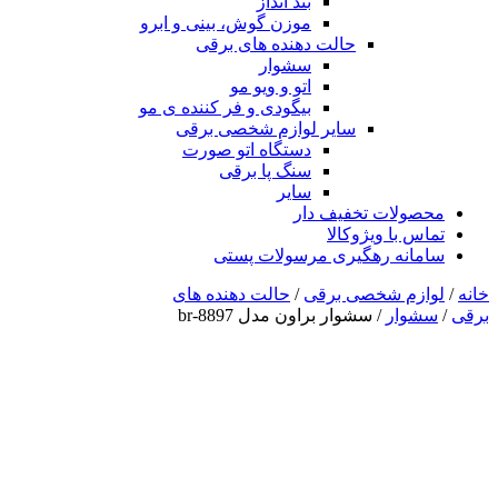
بند انداز
موزن گوش، بینی و ابرو
حالت دهنده های برقی
سشوار
اتو و ویو مو
بیگودی و فر کننده ی مو
سایر لوازم شخصی برقی
دستگاه اتو صورت
سنگ پا برقی
سایر
محصولات تخفیف دار
تماس با ویژوکالا
سامانه رهگیری مرسولات پستی
خانه
/
لوازم شخصی برقی
/
حالت دهنده های
برقی
/
سشوار
/ سشوار براون مدل br-8897