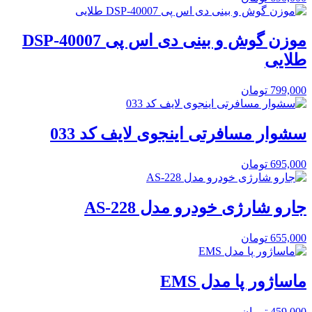
موزن گوش و بینی دی اس پی DSP-40007
طلایی
799,000
تومان
سشوار مسافرتی اینجوی لایف کد 033
695,000
تومان
جارو شارژی خودرو مدل AS-228
655,000
تومان
ماساژور پا مدل EMS
459,000
تومان