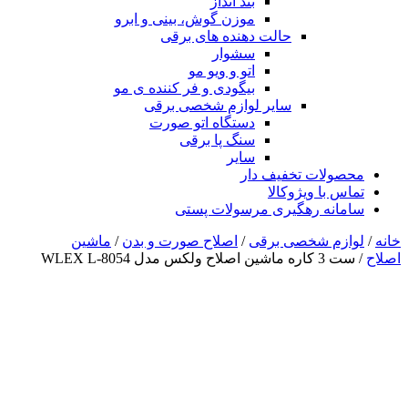
بند انداز
موزن گوش، بینی و ابرو
حالت دهنده های برقی
سشوار
اتو و ویو مو
بیگودی و فر کننده ی مو
سایر لوازم شخصی برقی
دستگاه اتو صورت
سنگ پا برقی
سایر
محصولات تخفیف دار
تماس با ویژوکالا
سامانه رهگیری مرسولات پستی
خانه
/
لوازم شخصی برقی
/
اصلاح صورت و بدن
/
ماشین
اصلاح
/ ست 3 کاره ماشین اصلاح ولکس مدل WLEX L-8054