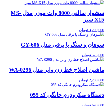
سشوار سالنی 8000 وات موزر مدل MS-
X15 سبز
3,200,000
تومان
سوهان و سنگ پا برقی مدل GY-606
575,000
تومان
ماشین اصلاح خط زن وایر مدل WA-0296
2,200,000
تومان
دستگاه میکرودرم خانگی کد 055
690,000
تومان