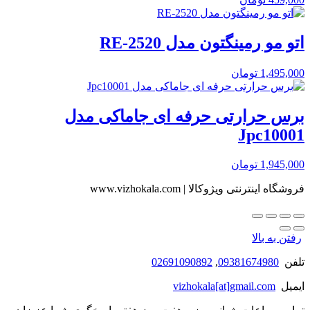
اتو مو رمینگتون مدل RE-2520
1,495,000
تومان
برس حرارتی حرفه ای جاماکی مدل
Jpc10001
1,945,000
تومان
فروشگاه اینترنتی ویژوکالا | www.vizhokala.com
رفتن به بالا
تلفن
09381674980
,
02691090892
ایمیل
vizhokala[at]gmail.com