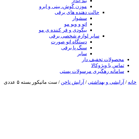
بند انداز
موزن گوش، بینی و ابرو
حالت دهنده های برقی
سشوار
اتو و ویو مو
بیگودی و فر کننده ی مو
سایر لوازم شخصی برقی
دستگاه اتو صورت
سنگ پا برقی
سایر
محصولات تخفیف دار
تماس با ویژوکالا
سامانه رهگیری مرسولات پستی
خانه
/
آرایشی و بهداشتی
/
آرایش ناخن
/ ست مانیکور بسته ۵ عددی