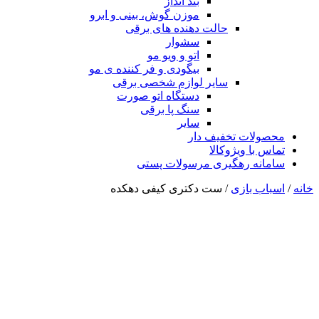
بند انداز
موزن گوش، بینی و ابرو
حالت دهنده های برقی
سشوار
اتو و ویو مو
بیگودی و فر کننده ی مو
سایر لوازم شخصی برقی
دستگاه اتو صورت
سنگ پا برقی
سایر
محصولات تخفیف دار
تماس با ویژوکالا
سامانه رهگیری مرسولات پستی
خانه
/
اسباب بازی
/ ست دکتری کیفی دهکده