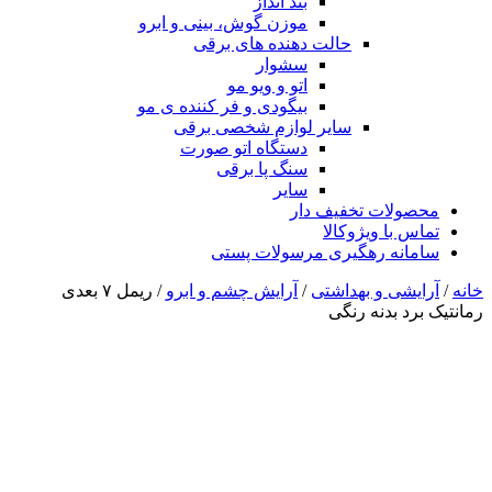
بند انداز
موزن گوش، بینی و ابرو
حالت دهنده های برقی
سشوار
اتو و ویو مو
بیگودی و فر کننده ی مو
سایر لوازم شخصی برقی
دستگاه اتو صورت
سنگ پا برقی
سایر
محصولات تخفیف دار
تماس با ویژوکالا
سامانه رهگیری مرسولات پستی
خانه
/
آرایشی و بهداشتی
/
آرایش چشم و ابرو
/ ریمل ۷ بعدی
رمانتیک برد بدنه رنگی