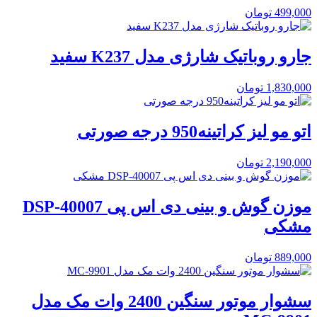
499,000
تومان
جارو روباتیک شارژی مدل K237 سفید
1,830,000
تومان
اتو مو لیز کراتینه950 درجه صورتی
2,190,000
تومان
موزن گوش و بینی دی اس پی DSP-40007
مشکی
889,000
تومان
سشوار موتور سنگین 2400 وات مک مدل