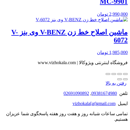
MC-9901
2,990,000
تومان
ماشین اصلاح خط زن V-BENZ وی بنز V-
6072
1,985,000
تومان
فروشگاه اینترنتی ویژوکالا | www.vizhokala.com
رفتن به بالا
تلفن
09381674980
,
02691090892
ایمیل
vizhokala[at]gmail.com
تمامی ساعات شبانه روز و هفت روز هفته پاسخگوی شما عزیزان
هستیم.