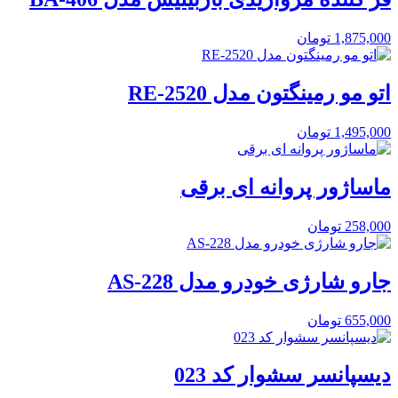
1,875,000
تومان
اتو مو رمینگتون مدل RE-2520
1,495,000
تومان
ماساژور پروانه ای برقی
258,000
تومان
جارو شارژی خودرو مدل AS-228
655,000
تومان
دیسپانسر سشوار کد 023