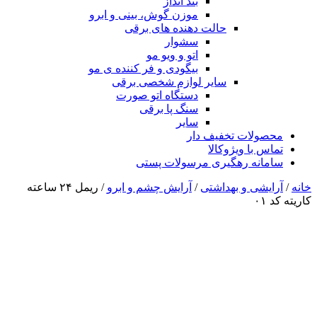
بند انداز
موزن گوش، بینی و ابرو
حالت دهنده های برقی
سشوار
اتو و ویو مو
بیگودی و فر کننده ی مو
سایر لوازم شخصی برقی
دستگاه اتو صورت
سنگ پا برقی
سایر
محصولات تخفیف دار
تماس با ویژوکالا
سامانه رهگیری مرسولات پستی
خانه
/
آرایشی و بهداشتی
/
آرایش چشم و ابرو
/ ریمل ۲۴ ساعته
کاریته کد ۰۱