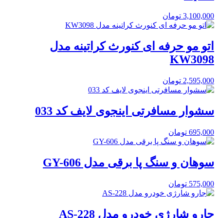
3,100,000
تومان
اتو مو حرفه ای کنورث کراتینه مدل
KW3098
2,595,000
تومان
سشوار مسافرتی اینجوی لایف کد 033
695,000
تومان
سوهان و سنگ پا برقی مدل GY-606
575,000
تومان
جارو شارژی خودرو مدل AS-228