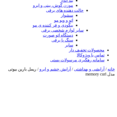
بند انداز
موزن گوش، بینی و ابرو
حالت دهنده های برقی
سشوار
اتو و ویو مو
بیگودی و فر کننده ی مو
سایر لوازم شخصی برقی
دستگاه اتو صورت
سنگ پا برقی
سایر
محصولات تخفیف دار
تماس با ویژوکالا
سامانه رهگیری مرسولات پستی
خانه
/
آرایشی و بهداشتی
/
آرایش چشم و ابرو
/ ریمل بارین بیوتی
مدل memory curl