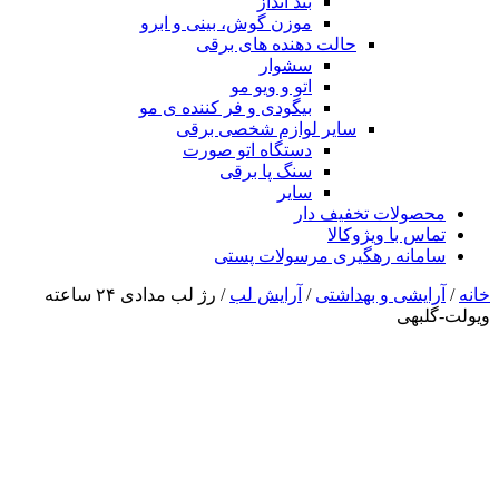
بند انداز
موزن گوش، بینی و ابرو
حالت دهنده های برقی
سشوار
اتو و ویو مو
بیگودی و فر کننده ی مو
سایر لوازم شخصی برقی
دستگاه اتو صورت
سنگ پا برقی
سایر
محصولات تخفیف دار
تماس با ویژوکالا
سامانه رهگیری مرسولات پستی
خانه
/
آرایشی و بهداشتی
/
آرایش لب
/ رژ لب مدادی ۲۴ ساعته
ویولت-گلبهی