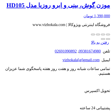
موزن گوش، بینی و ابرو روزیا مدل HD105
1,390,000
تومان
فروشگاه اینترنتی ویژوکالا | www.vizhokala.com
رفتن به بالا
تلفن
09381674980
,
02691090892
ایمیل
vizhokala[at]gmail.com
تمامی ساعات شبانه روز و هفت روز هفته پاسخگوی شما عزیزان
هستیم.
تحویل اکسپرس
پشتیبانی 24 ساعته