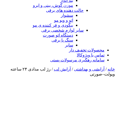
بند انداز
موزن گوش، بینی و ابرو
حالت دهنده های برقی
سشوار
اتو و ویو مو
بیگودی و فر کننده ی مو
سایر لوازم شخصی برقی
دستگاه اتو صورت
سنگ پا برقی
سایر
محصولات تخفیف دار
تماس با ویژوکالا
سامانه رهگیری مرسولات پستی
خانه
/
آرایشی و بهداشتی
/
آرایش لب
/ رژ لب مدادی ۲۴ ساعته
ویولت–صورتی