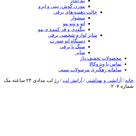
بند انداز
موزن گوش، بینی و ابرو
حالت دهنده های برقی
سشوار
اتو و ویو مو
بیگودی و فر کننده ی مو
سایر لوازم شخصی برقی
دستگاه اتو صورت
سنگ پا برقی
سایر
محصولات تخفیف دار
تماس با ویژوکالا
سامانه رهگیری مرسولات پستی
خانه
/
آرایشی و بهداشتی
/
آرایش لب
/ رژ لب مدادی ۲۴ ساعته مک
شماره ۲۰۷