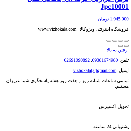
Jpc10001
1,945,000
تومان
فروشگاه اینترنتی ویژوکالا | www.vizhokala.com
رفتن به بالا
تلفن
09381674980
,
02691090892
ایمیل
vizhokala[at]gmail.com
تمامی ساعات شبانه روز و هفت روز هفته پاسخگوی شما عزیزان
هستیم.
تحویل اکسپرس
پشتیبانی 24 ساعته