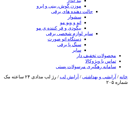
بند انداز
موزن گوش، بینی و ابرو
حالت دهنده های برقی
سشوار
اتو و ویو مو
بیگودی و فر کننده ی مو
سایر لوازم شخصی برقی
دستگاه اتو صورت
سنگ پا برقی
سایر
محصولات تخفیف دار
تماس با ویژوکالا
سامانه رهگیری مرسولات پستی
خانه
/
آرایشی و بهداشتی
/
آرایش لب
/ رژ لب مدادی ۲۴ ساعته مک
شماره ۲۰۵