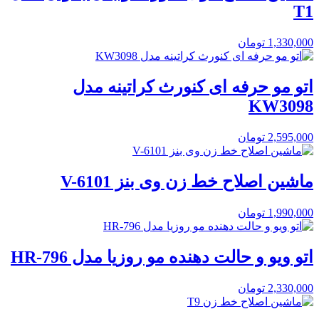
T1
1,330,000
تومان
اتو مو حرفه ای کنورث کراتینه مدل
KW3098
2,595,000
تومان
ماشین اصلاح خط زن وی بنز V-6101
1,990,000
تومان
اتو ویو و حالت دهنده مو روزیا مدل HR-796
2,330,000
تومان