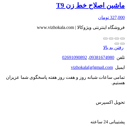
ماشین اصلاح خط زن T9
327,000
تومان
فروشگاه اینترنتی ویژوکالا | www.vizhokala.com
رفتن به بالا
تلفن
09381674980
,
02691090892
ایمیل
vizhokala[at]gmail.com
تمامی ساعات شبانه روز و هفت روز هفته پاسخگوی شما عزیزان
هستیم.
تحویل اکسپرس
پشتیبانی 24 ساعته